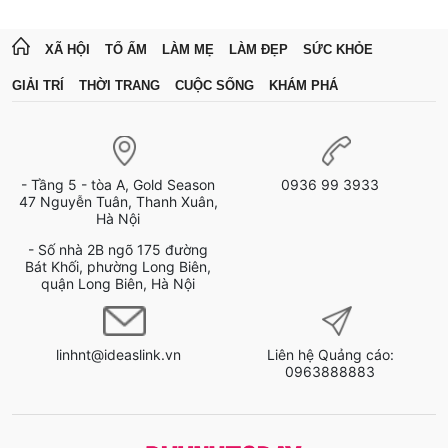
XÃ HỘI
TỔ ẤM
LÀM MẸ
LÀM ĐẸP
SỨC KHỎE
GIẢI TRÍ
THỜI TRANG
CUỘC SỐNG
KHÁM PHÁ
- Tầng 5 - tòa A, Gold Season
0936 99 3933
47 Nguyễn Tuân, Thanh Xuân,
Hà Nội
- Số nhà 2B ngõ 175 đường
Bát Khối, phường Long Biên,
quận Long Biên, Hà Nội
linhnt@ideaslink.vn
Liên hệ Quảng cáo:
0963888883