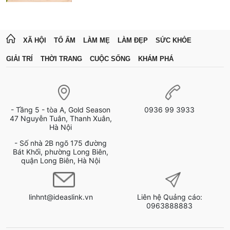
XÃ HỘI
TỔ ẤM
LÀM MẸ
LÀM ĐẸP
SỨC KHỎE
GIẢI TRÍ
THỜI TRANG
CUỘC SỐNG
KHÁM PHÁ
- Tầng 5 - tòa A, Gold Season
0936 99 3933
47 Nguyễn Tuân, Thanh Xuân,
Hà Nội
- Số nhà 2B ngõ 175 đường
Bát Khối, phường Long Biên,
quận Long Biên, Hà Nội
linhnt@ideaslink.vn
Liên hệ Quảng cáo:
0963888883