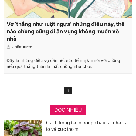
Vợ ‘thẳng như ruột ngựa’ những điều này, thế
nào chồng cũng đi ăn vụng không muốn về
nhà
7 năm trước
Đây là những điều vợ cần hết sức tế nhị khi nói với chồng,
nếu quá thẳng thắn là mất chồng như chơi.
1
ĐỌC NHIỀU
Cách trồng tía tô trong chậu tại nhà, lá
to và cực thơm