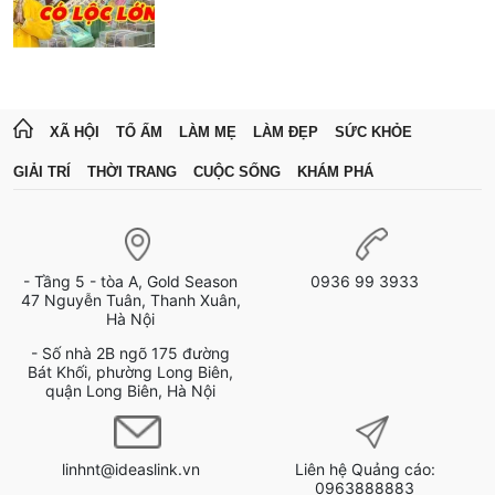
XÃ HỘI
TỔ ẤM
LÀM MẸ
LÀM ĐẸP
SỨC KHỎE
GIẢI TRÍ
THỜI TRANG
CUỘC SỐNG
KHÁM PHÁ
- Tầng 5 - tòa A, Gold Season
0936 99 3933
47 Nguyễn Tuân, Thanh Xuân,
Hà Nội
- Số nhà 2B ngõ 175 đường
Bát Khối, phường Long Biên,
quận Long Biên, Hà Nội
linhnt@ideaslink.vn
Liên hệ Quảng cáo:
0963888883