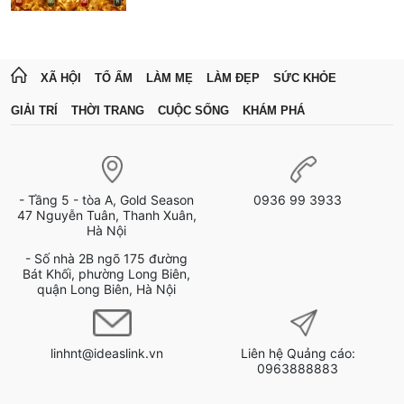
XÃ HỘI
TỔ ẤM
LÀM MẸ
LÀM ĐẸP
SỨC KHỎE
GIẢI TRÍ
THỜI TRANG
CUỘC SỐNG
KHÁM PHÁ
- Tầng 5 - tòa A, Gold Season
0936 99 3933
47 Nguyễn Tuân, Thanh Xuân,
Hà Nội
- Số nhà 2B ngõ 175 đường
Bát Khối, phường Long Biên,
quận Long Biên, Hà Nội
linhnt@ideaslink.vn
Liên hệ Quảng cáo:
0963888883