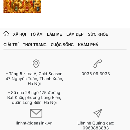
XÃ HỘI
TỔ ẤM
LÀM MẸ
LÀM ĐẸP
SỨC KHỎE
GIẢI TRÍ
THỜI TRANG
CUỘC SỐNG
KHÁM PHÁ
- Tầng 5 - tòa A, Gold Season
0936 99 3933
47 Nguyễn Tuân, Thanh Xuân,
Hà Nội
- Số nhà 2B ngõ 175 đường
Bát Khối, phường Long Biên,
quận Long Biên, Hà Nội
linhnt@ideaslink.vn
Liên hệ Quảng cáo:
0963888883