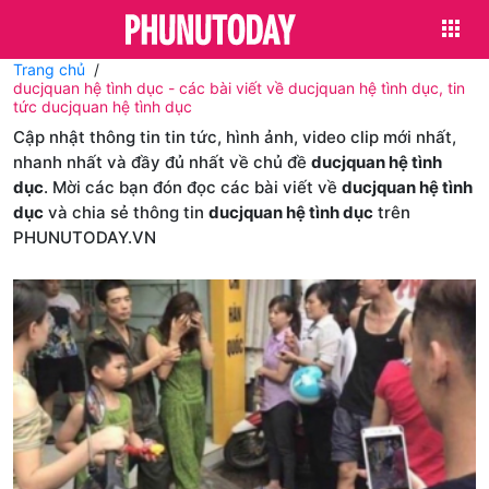
Trang chủ
ducjquan hệ tình dục - các bài viết về ducjquan hệ tình dục, tin
tức ducjquan hệ tình dục
Cập nhật thông tin tin tức, hình ảnh, video clip mới nhất,
nhanh nhất và đầy đủ nhất về chủ đề
ducjquan hệ tình
dục
. Mời các bạn đón đọc các bài viết về
ducjquan hệ tình
dục
và chia sẻ thông tin
ducjquan hệ tình dục
trên
PHUNUTODAY.VN