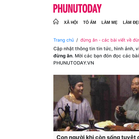
XÃ HỘI
TỔ ẤM
LÀM MẸ
LÀM ĐẸ
Trang chủ
đừng ăn - các bài viết về đừ
Cập nhật thông tin tin tức, hình ảnh, 
đừng ăn
. Mời các bạn đón đọc các bài
PHUNUTODAY.VN
Con người khi còn sống tuyệt 