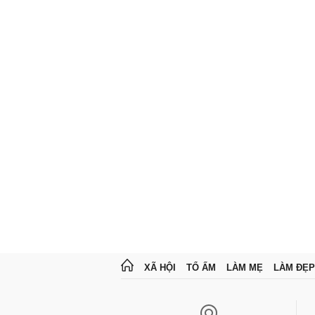
XÃ HỘI
TỔ ẤM
LÀM MẸ
LÀM ĐẸP