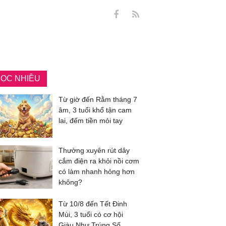
ỌC NHIỀU
Từ giờ đến Rằm tháng 7
âm, 3 tuổi khổ tận cam
lai, đếm tiền mỏi tay
Thường xuyên rút dây
cắm điện ra khỏi nồi cơm
có làm nhanh hỏng hơn
không?
Từ 10/8 đến Tết Đinh
Mùi, 3 tuổi có cơ hội
Giàu Như Trúng Số