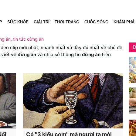
P
SỨC KHỎE
GIẢI TRÍ
THỜI TRANG
CUỘC SỐNG
KHÁM PHÁ
ng ăn, tin tức đừng ăn
video clip mới nhất, nhanh nhất và đầy đủ nhất về chủ đề
Đ
 viết về
đừng ăn
và chia sẻ thông tin
đừng ăn
trên
đối
Có ''3 kiểu cơm'' mà người ta mời