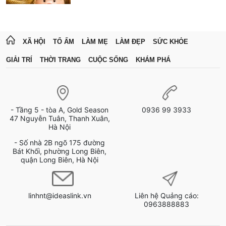
XÃ HỘI
TỔ ẤM
LÀM MẸ
LÀM ĐẸP
SỨC KHỎE
GIẢI TRÍ
THỜI TRANG
CUỘC SỐNG
KHÁM PHÁ
- Tầng 5 - tòa A, Gold Season
0936 99 3933
47 Nguyễn Tuân, Thanh Xuân,
Hà Nội
- Số nhà 2B ngõ 175 đường
Bát Khối, phường Long Biên,
quận Long Biên, Hà Nội
linhnt@ideaslink.vn
Liên hệ Quảng cáo:
0963888883