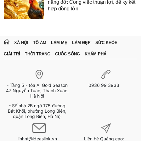
nâng đỡ: Công việc thuận lợi, dễ ký kết
hợp đồng lớn
XÃ HỘI
TỔ ẤM
LÀM MẸ
LÀM ĐẸP
SỨC KHỎE
GIẢI TRÍ
THỜI TRANG
CUỘC SỐNG
KHÁM PHÁ
- Tầng 5 - tòa A, Gold Season
0936 99 3933
47 Nguyễn Tuân, Thanh Xuân,
Hà Nội
- Số nhà 2B ngõ 175 đường
Bát Khối, phường Long Biên,
quận Long Biên, Hà Nội
linhnt@ideaslink.vn
Liên hệ Quảng cáo: