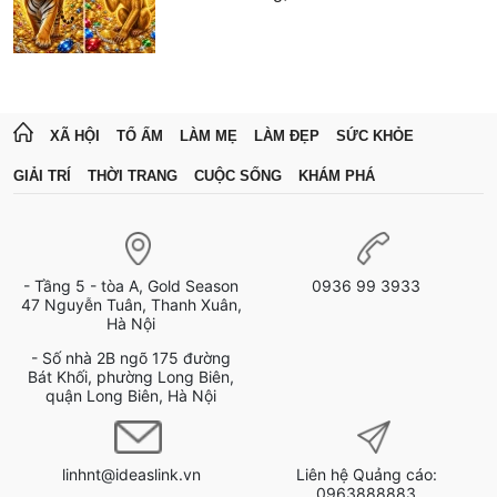
XÃ HỘI
TỔ ẤM
LÀM MẸ
LÀM ĐẸP
SỨC KHỎE
GIẢI TRÍ
THỜI TRANG
CUỘC SỐNG
KHÁM PHÁ
- Tầng 5 - tòa A, Gold Season
0936 99 3933
47 Nguyễn Tuân, Thanh Xuân,
Hà Nội
- Số nhà 2B ngõ 175 đường
Bát Khối, phường Long Biên,
quận Long Biên, Hà Nội
linhnt@ideaslink.vn
Liên hệ Quảng cáo:
0963888883