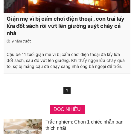
Giận mẹ vì bị cấm chơi điện thoại , con trai lấy
lửa đốt sách rồi vứt lên giường suýt cháy cả
nhà
9 năm trước
Cậu bé 11 tuổi giận mẹ vì bị cấm chơi điện thoại đã lấy lửa
đốt sách, sau đó vứt lên giường. Khi thấy ngọn lửa cháy quá
to, sợ bị mắng cậu đã chạy sang nhà ông bà ngoại để trốn.
1
ĐỌC NHIỀU
Trắc nghiệm: Chọn 1 chiếc nhẫn bạn
thích nhất