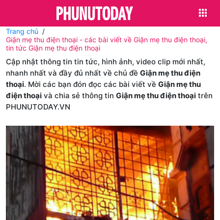
Trang chủ
Giận mẹ thu điện thoại - các bài viết về Giận mẹ thu điện thoại,
tin tức Giận mẹ thu điện thoại
Cập nhật thông tin tin tức, hình ảnh, video clip mới nhất,
nhanh nhất và đầy đủ nhất về chủ đề
Giận mẹ thu điện
thoại
. Mời các bạn đón đọc các bài viết về
Giận mẹ thu
điện thoại
và chia sẻ thông tin
Giận mẹ thu điện thoại
trên
PHUNUTODAY.VN