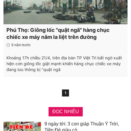
Phú Thọ: Giông lốc "quật ngã" hàng chục
chiếc xe máy nằm la liệt trên đường
9 năm trước
Khoảng 17h chiều 21/4, trên địa bàn TP Việt Trì bất ngờ xuất
hiện cơn giông lốc giật mạnh khiến hàng chục chiếc xe máy
đang lưu thông bị "quật ngã
1
ĐỌC NHIỀU
9 ngày tới: 3 con giáp Thuận Ý Trời,
Tiền Đè giàu có