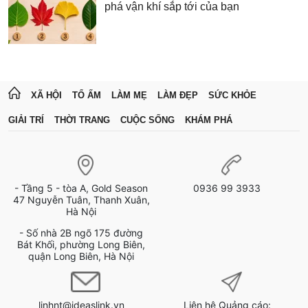
phá vận khí sắp tới của bạn
XÃ HỘI
TỔ ẤM
LÀM MẸ
LÀM ĐẸP
SỨC KHỎE
GIẢI TRÍ
THỜI TRANG
CUỘC SỐNG
KHÁM PHÁ
- Tầng 5 - tòa A, Gold Season
0936 99 3933
47 Nguyễn Tuân, Thanh Xuân,
Hà Nội
- Số nhà 2B ngõ 175 đường
Bát Khối, phường Long Biên,
quận Long Biên, Hà Nội
linhnt@ideaslink.vn
Liên hệ Quảng cáo: