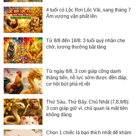
4 tuổi có Lộc Rơi Lộc Vãi, sang tháng 7
Âm vượng vận phất lên
Từ 8/8 đến 18/8: 3 tuổi quý nhân che
chở, lương thưởng bật tăng
Từ ngày 8/8, 3 con giáp công danh
thăng tiến, nỗ lực sớm được đền đáp,
cơ hội bứt phá rõ rệt
Thứ Sáu, Thứ Bảy, Chủ Nhật (7,8,9/8):
3 con giáp giữ ví, chủ quan là mất tiền
không đáng
Chọn 1 chiếc lá bạn thích nhất để khám