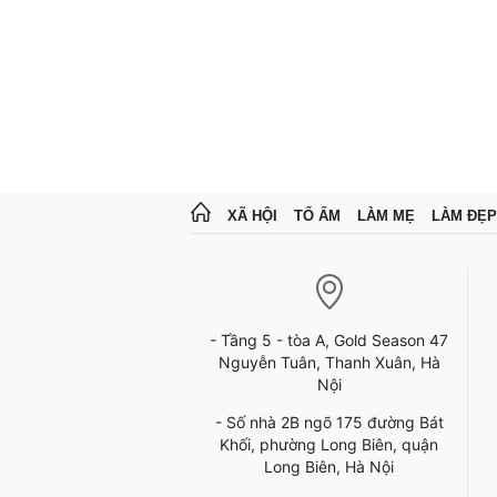
XÃ HỘI
TỔ ẤM
LÀM MẸ
LÀM ĐẸP
- Tầng 5 - tòa A, Gold Season 47
Nguyễn Tuân, Thanh Xuân, Hà
Nội
- Số nhà 2B ngõ 175 đường Bát
Khối, phường Long Biên, quận
Long Biên, Hà Nội