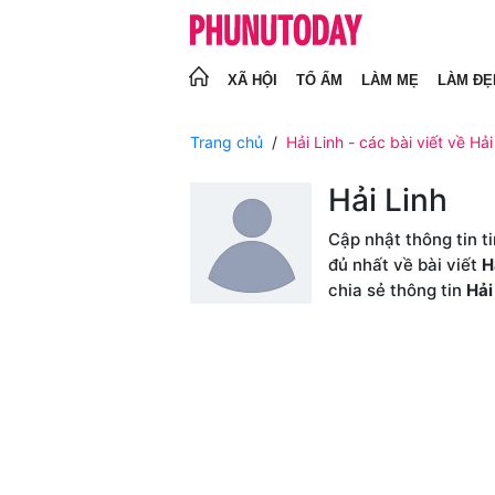
XÃ HỘI
TỔ ẤM
LÀM MẸ
LÀM ĐẸ
Trang chủ
Hải Linh - các bài viết về Hải
Hải Linh
Cập nhật thông tin ti
đủ nhất về bài viết
H
chia sẻ thông tin
Hải