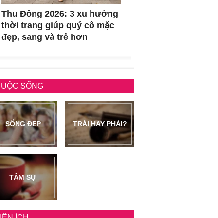
Thu Đông 2026: 3 xu hướng
thời trang giúp quý cô mặc
đẹp, sang và trẻ hơn
CUỘC SỐNG
SỐNG ĐẸP
TRÁI HAY PHẢI?
TÂM SỰ
IỆN ÍCH