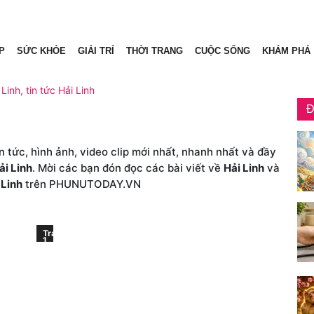
P
SỨC KHỎE
GIẢI TRÍ
THỜI TRANG
CUỘC SỐNG
KHÁM PHÁ
 Linh, tin tức Hải Linh
Đ
n tức, hình ảnh, video clip mới nhất, nhanh nhất và đầy
ải Linh
. Mời các bạn đón đọc các bài viết về
Hải Linh
và
 Linh
trên PHUNUTODAY.VN
Trang
1