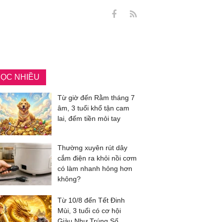
ỌC NHIỀU
Từ giờ đến Rằm tháng 7
âm, 3 tuổi khổ tận cam
lai, đếm tiền mỏi tay
Thường xuyên rút dây
cắm điện ra khỏi nồi cơm
có làm nhanh hỏng hơn
không?
Từ 10/8 đến Tết Đinh
Mùi, 3 tuổi có cơ hội
Giàu Như Trúng Số