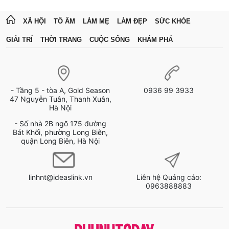
XÃ HỘI
TỔ ẤM
LÀM MẸ
LÀM ĐẸP
SỨC KHỎE
GIẢI TRÍ
THỜI TRANG
CUỘC SỐNG
KHÁM PHÁ
- Tầng 5 - tòa A, Gold Season
0936 99 3933
47 Nguyễn Tuân, Thanh Xuân,
Hà Nội
- Số nhà 2B ngõ 175 đường
Bát Khối, phường Long Biên,
quận Long Biên, Hà Nội
linhnt@ideaslink.vn
Liên hệ Quảng cáo:
0963888883