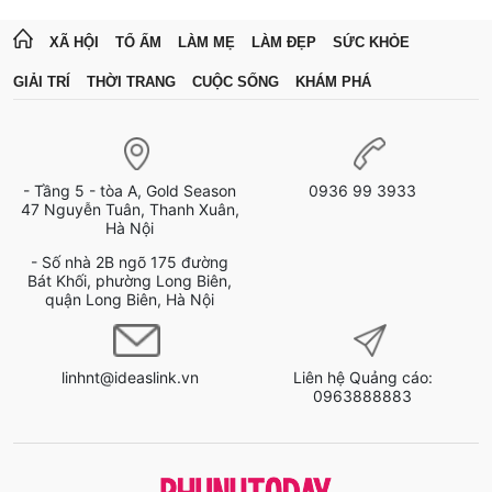
XÃ HỘI
TỔ ẤM
LÀM MẸ
LÀM ĐẸP
SỨC KHỎE
GIẢI TRÍ
THỜI TRANG
CUỘC SỐNG
KHÁM PHÁ
- Tầng 5 - tòa A, Gold Season
0936 99 3933
47 Nguyễn Tuân, Thanh Xuân,
Hà Nội
- Số nhà 2B ngõ 175 đường
Bát Khối, phường Long Biên,
quận Long Biên, Hà Nội
linhnt@ideaslink.vn
Liên hệ Quảng cáo:
0963888883