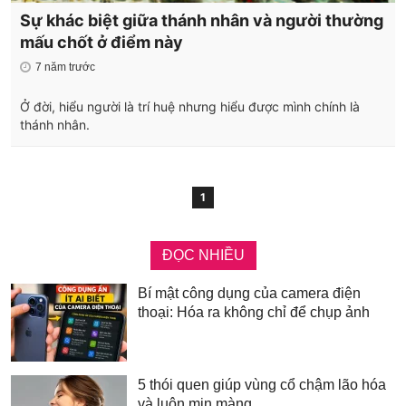
Sự khác biệt giữa thánh nhân và người thường
mấu chốt ở điểm này
7 năm trước
Ở đời, hiểu người là trí huệ nhưng hiểu được mình chính là
thánh nhân.
1
ĐỌC NHIỀU
Bí mật công dụng của camera điện
thoại: Hóa ra không chỉ để chụp ảnh
5 thói quen giúp vùng cổ chậm lão hóa
và luôn mịn màng