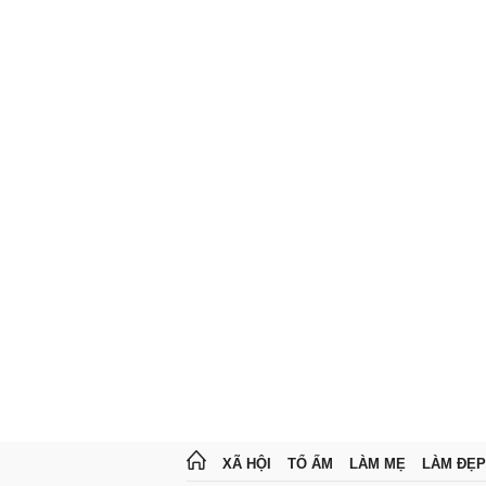
XÃ HỘI
TỔ ẤM
LÀM MẸ
LÀM ĐẸP