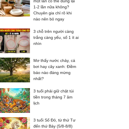
một lần có thể dùng lại
1-2 lần nữa không?
Chuyên gia chỉ rõ khi
nào nên bỏ ngay
3 chỗ trên người càng
trắng càng yếu, số 1 ít ai
nhìn
Mơ thấy nước chảy, cá
bơi hay cây xanh: Điềm
báo nào đáng mừng
nhất?
3 tuổi phải giữ chặt túi
tiền trong tháng 7 âm
lịch
3 tuổi Số Đỏ, từ thứ Tư
đến thứ Bảy (5/8-8/8)