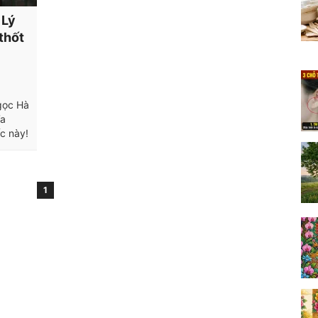
 Lý
thốt
gọc Hà
ĩa
ốc này!
1