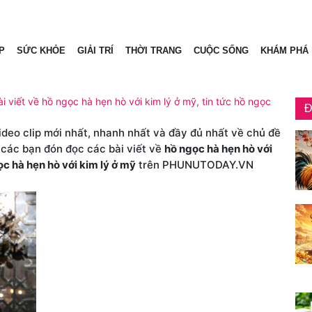
P
SỨC KHỎE
GIẢI TRÍ
THỜI TRANG
CUỘC SỐNG
KHÁM PHÁ
i viết về hồ ngọc hà hẹn hò với kim lý ở mỹ, tin tức hồ ngọc
Đ
video clip mới nhất, nhanh nhất và đầy đủ nhất về chủ đề
 các bạn đón đọc các bài viết về
hồ ngọc hà hẹn hò với
c hà hẹn hò với kim lý ở mỹ
trên PHUNUTODAY.VN