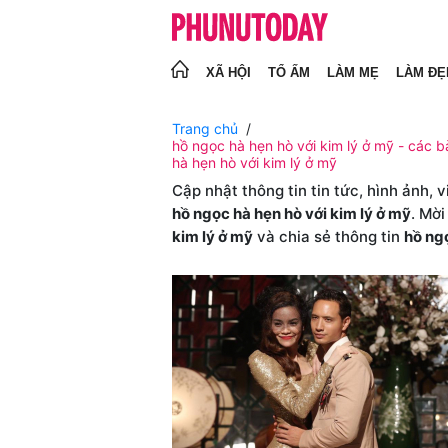
XÃ HỘI
TỔ ẤM
LÀM MẸ
LÀM ĐẸ
Trang chủ
hồ ngọc hà hẹn hò với kim lý ở mỹ - các bà
hà hẹn hò với kim lý ở mỹ
Cập nhật thông tin tin tức, hình ảnh, 
hồ ngọc hà hẹn hò với kim lý ở mỹ
. Mời
kim lý ở mỹ
và chia sẻ thông tin
hồ ngọ