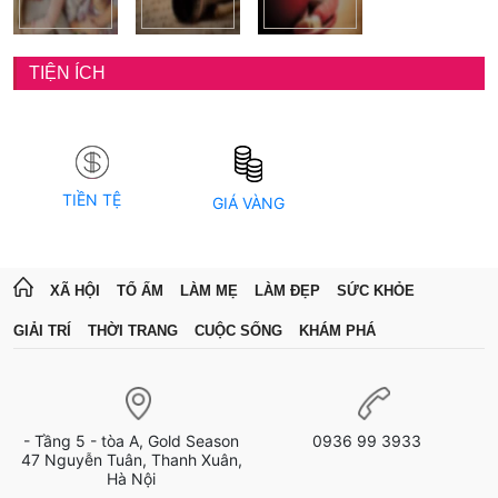
TIỆN ÍCH
TIỀN TỆ
GIÁ VÀNG
XÃ HỘI
TỔ ẤM
LÀM MẸ
LÀM ĐẸP
SỨC KHỎE
GIẢI TRÍ
THỜI TRANG
CUỘC SỐNG
KHÁM PHÁ
- Tầng 5 - tòa A, Gold Season
0936 99 3933
47 Nguyễn Tuân, Thanh Xuân,
Hà Nội