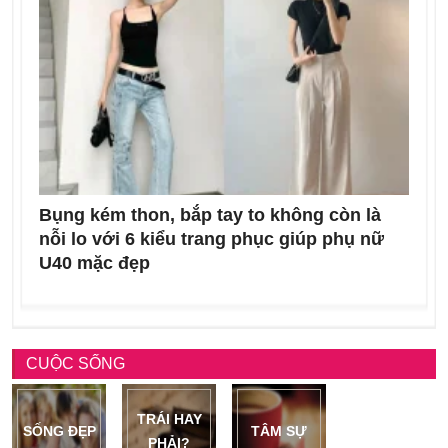
Bụng kém thon, bắp tay to không còn là
nỗi lo với 6 kiểu trang phục giúp phụ nữ
U40 mặc đẹp
CUỘC SỐNG
TRÁI HAY
SỐNG ĐẸP
TÂM SỰ
PHẢI?