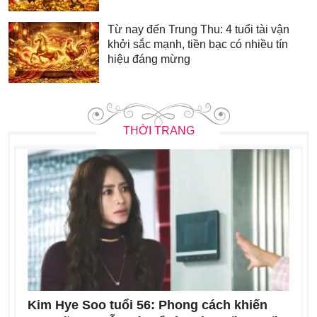
Từ nay đến Trung Thu: 4 tuổi tài vận
khởi sắc mạnh, tiền bạc có nhiều tín
hiệu đáng mừng
THỜI TRANG
Kim Hye Soo tuổi 56: Phong cách khiến