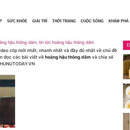
P
SỨC KHỎE
GIẢI TRÍ
THỜI TRANG
CUỘC SỐNG
KHÁM PHÁ
oàng hậu thông dâm, tin tức hoàng hậu thông dâm
Đ
video clip mới nhất, nhanh nhất và đầy đủ nhất về chủ đề
ón đọc các bài viết về
hoàng hậu thông dâm
và chia sẻ
PHUNUTODAY.VN