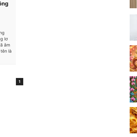
ông
ung
g lơ
đã âm
tên là
1