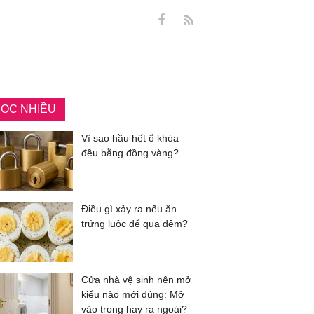
ỌC NHIỀU
Vì sao hầu hết ổ khóa
đều bằng đồng vàng?
Điều gì xảy ra nếu ăn
trứng luộc để qua đêm?
Cửa nhà vệ sinh nên mở
kiểu nào mới đúng: Mở
vào trong hay ra ngoài?