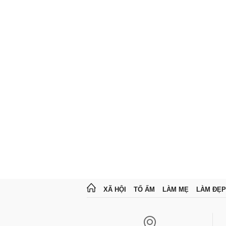
XÃ HỘI
TỔ ẤM
LÀM MẸ
LÀM ĐẸP