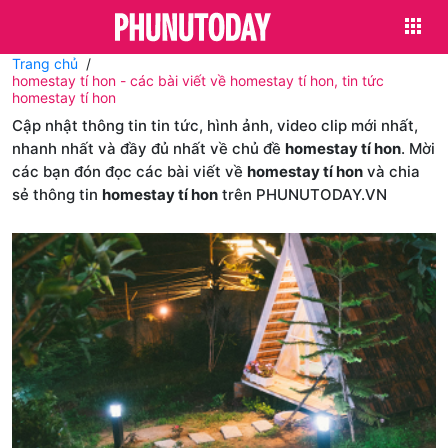
Trang chủ
homestay tí hon - các bài viết về homestay tí hon, tin tức
homestay tí hon
Cập nhật thông tin tin tức, hình ảnh, video clip mới nhất,
nhanh nhất và đầy đủ nhất về chủ đề
homestay tí hon
. Mời
các bạn đón đọc các bài viết về
homestay tí hon
và chia
sẻ thông tin
homestay tí hon
trên PHUNUTODAY.VN