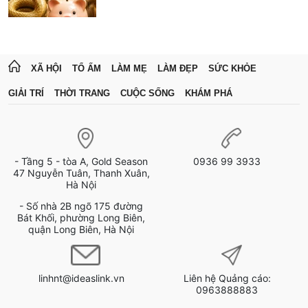
XÃ HỘI
TỔ ẤM
LÀM MẸ
LÀM ĐẸP
SỨC KHỎE
GIẢI TRÍ
THỜI TRANG
CUỘC SỐNG
KHÁM PHÁ
- Tầng 5 - tòa A, Gold Season
0936 99 3933
47 Nguyễn Tuân, Thanh Xuân,
Hà Nội
- Số nhà 2B ngõ 175 đường
Bát Khối, phường Long Biên,
quận Long Biên, Hà Nội
linhnt@ideaslink.vn
Liên hệ Quảng cáo:
0963888883