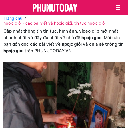
Trang chủ
hpojc giỏi - các bài viết về hpojc giỏi, tin tức hpojc giỏi
Cập nhật thông tin tin tức, hình ảnh, video clip mới nhất,
nhanh nhất và đầy đủ nhất về chủ đề
hpojc giỏi
. Mời các
bạn đón đọc các bài viết về
hpojc giỏi
và chia sẻ thông tin
hpojc giỏi
trên PHUNUTODAY.VN