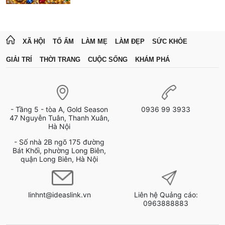
XÃ HỘI
TỔ ẤM
LÀM MẸ
LÀM ĐẸP
SỨC KHỎE
GIẢI TRÍ
THỜI TRANG
CUỘC SỐNG
KHÁM PHÁ
- Tầng 5 - tòa A, Gold Season
0936 99 3933
47 Nguyễn Tuân, Thanh Xuân,
Hà Nội
- Số nhà 2B ngõ 175 đường
Bát Khối, phường Long Biên,
quận Long Biên, Hà Nội
linhnt@ideaslink.vn
Liên hệ Quảng cáo:
0963888883