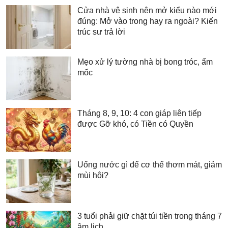
Cửa nhà vệ sinh nên mở kiểu nào mới
đúng: Mở vào trong hay ra ngoài? Kiến
trúc sư trả lời
Mẹo xử lý tường nhà bị bong tróc, ẩm
mốc
Tháng 8, 9, 10: 4 con giáp liên tiếp
được Gỡ khó, có Tiền có Quyền
Uống nước gì để cơ thể thơm mát, giảm
mùi hôi?
3 tuổi phải giữ chặt túi tiền trong tháng 7
âm lịch