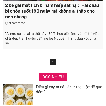
2 bé gái mất tích bị hãm hiếp sát hại: "Hai cháu
bị chôn suốt 190 ngày mà không ai thắp cho
nén nhang"
9 năm trước
"Ai ngờ cơ sự lại ra thế này. Bé T. học giỏi lắm, vừa đi thi viết
chữ đẹp trên huyện về”, mẹ bé Nguyễn Thị T. đau xót chia
sẻ.
1
ĐỌC NHIỀU
Điều gì xảy ra nếu ăn trứng luộc để qua
đêm?