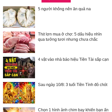
5 người không nên ăn quả na
Thịt lợn mua ở chợ: 5 dấu hiệu nhìn
qua tưởng tươi nhưng chưa chắc
4 vật vào nhà báo hiệu Tiền Tài sắp cạn
Sau ngày 10/8: 3 tuổi Tiền Tình đỏ chót
Chọn 1 hình ảnh chim bay khiến bạn ấn