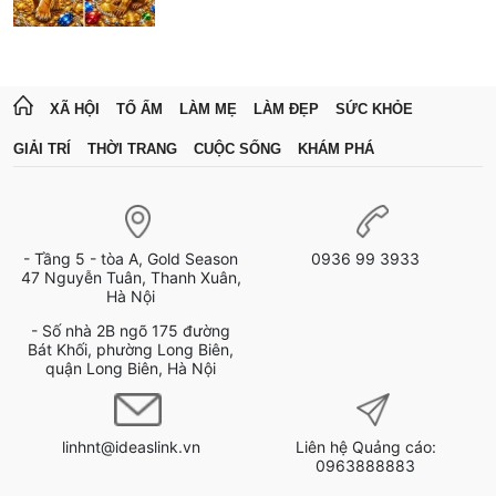
XÃ HỘI
TỔ ẤM
LÀM MẸ
LÀM ĐẸP
SỨC KHỎE
GIẢI TRÍ
THỜI TRANG
CUỘC SỐNG
KHÁM PHÁ
- Tầng 5 - tòa A, Gold Season
0936 99 3933
47 Nguyễn Tuân, Thanh Xuân,
Hà Nội
- Số nhà 2B ngõ 175 đường
Bát Khối, phường Long Biên,
quận Long Biên, Hà Nội
linhnt@ideaslink.vn
Liên hệ Quảng cáo:
0963888883