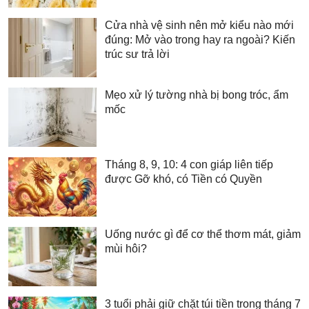
Cửa nhà vệ sinh nên mở kiểu nào mới
đúng: Mở vào trong hay ra ngoài? Kiến
trúc sư trả lời
Mẹo xử lý tường nhà bị bong tróc, ẩm
mốc
Tháng 8, 9, 10: 4 con giáp liên tiếp
được Gỡ khó, có Tiền có Quyền
Uống nước gì để cơ thể thơm mát, giảm
mùi hôi?
3 tuổi phải giữ chặt túi tiền trong tháng 7