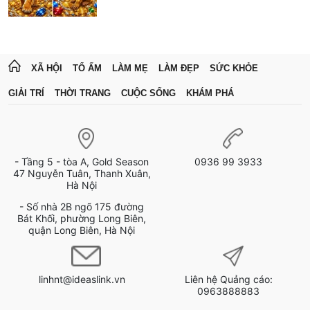
XÃ HỘI
TỔ ẤM
LÀM MẸ
LÀM ĐẸP
SỨC KHỎE
GIẢI TRÍ
THỜI TRANG
CUỘC SỐNG
KHÁM PHÁ
- Tầng 5 - tòa A, Gold Season
0936 99 3933
47 Nguyễn Tuân, Thanh Xuân,
Hà Nội
- Số nhà 2B ngõ 175 đường
Bát Khối, phường Long Biên,
quận Long Biên, Hà Nội
linhnt@ideaslink.vn
Liên hệ Quảng cáo:
0963888883