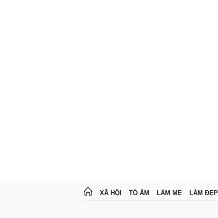
XÃ HỘI
TỔ ẤM
LÀM MẸ
LÀM ĐẸP