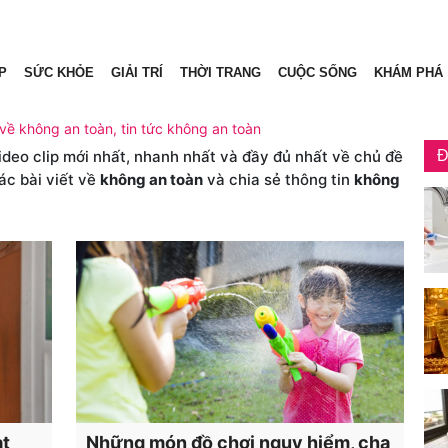
P
SỨC KHỎE
GIẢI TRÍ
THỜI TRANG
CUỘC SỐNG
KHÁM PHÁ
 về không an toàn, tin tức không an toàn
video clip mới nhất, nhanh nhất và đầy đủ nhất về chủ đề
Đ
ác bài viết về
không an toàn
và chia sẻ thông tin
không
ạt
Những món đồ chơi nguy hiểm, cha