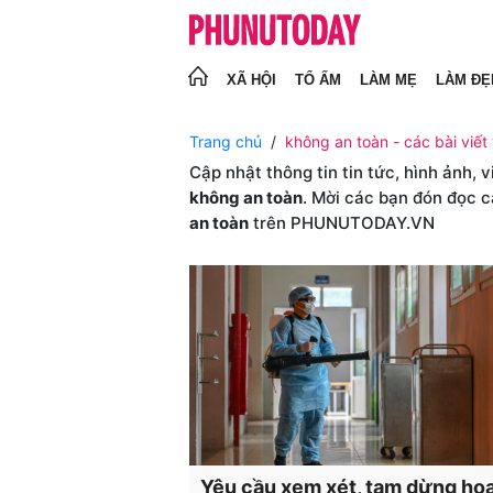
XÃ HỘI
TỔ ẤM
LÀM MẸ
LÀM ĐẸ
Trang chủ
không an toàn - các bài viết
Cập nhật thông tin tin tức, hình ảnh, 
không an toàn
. Mời các bạn đón đọc c
an toàn
trên PHUNUTODAY.VN
Yêu cầu xem xét, tạm dừng ho