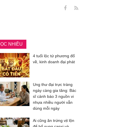
ỌC NHIỀU
4 tuổi lộc tứ phương đổ
về, kinh doanh đại phát
Ung thư đại trực tràng
ngày càng gia tăng: Bác
sĩ cảnh báo 3 nguồn vi
nhựa nhiều người vẫn
dùng mỗi ngày
Ai cũng ăn trứng vịt lộn
để bổ sung canxi và