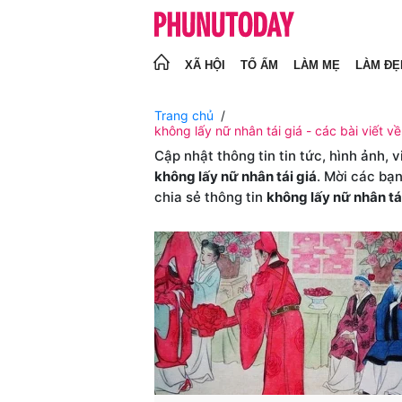
XÃ HỘI
TỔ ẤM
LÀM MẸ
LÀM ĐẸ
Trang chủ
không lấy nữ nhân tái giá - các bài viết về
Cập nhật thông tin tin tức, hình ảnh, 
không lấy nữ nhân tái giá
. Mời các bạ
chia sẻ thông tin
không lấy nữ nhân tá