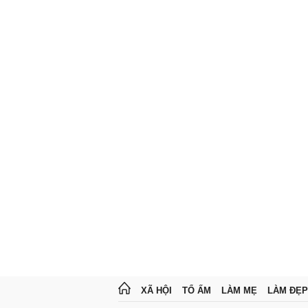
XÃ HỘI
TỔ ẤM
LÀM MẸ
LÀM ĐẸP