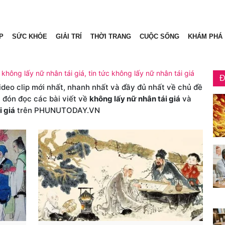
P
SỨC KHỎE
GIẢI TRÍ
THỜI TRANG
CUỘC SỐNG
KHÁM PHÁ
 không lấy nữ nhân tái giá, tin tức không lấy nữ nhân tái giá
Đ
video clip mới nhất, nhanh nhất và đầy đủ nhất về chủ đề
n đón đọc các bài viết về
không lấy nữ nhân tái giá
và
i giá
trên PHUNUTODAY.VN