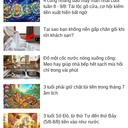
4 cung hoàng đạo may mắn nhất cuối
tuần 8 - 9/8: Tài lộc gõ cửa, cơ hội kiếm
tiền xuất hiện bất ngờ
Tại sao bạn không nên gấp chăn gối khi
rời khách sạn?
Đổ một cốc nước nóng xuống cống:
Mẹo hay giúp nhà bếp hết sạch mùi hôi
chỉ trong vài phút
3 tuổi phải giữ chặt túi tiền trong tháng 7
âm lịch
3 tuổi Số Đỏ, từ thứ Tư đến thứ Bảy
(5/8-8/8) tiền vào như nước