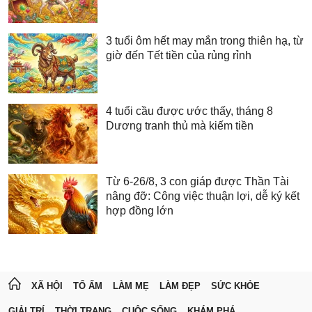
3 tuổi ôm hết may mắn trong thiên hạ, từ
giờ đến Tết tiền của rủng rỉnh
4 tuổi cầu được ước thấy, tháng 8
Dương tranh thủ mà kiếm tiền
Từ 6-26/8, 3 con giáp được Thần Tài
nâng đỡ: Công việc thuận lợi, dễ ký kết
hợp đồng lớn
XÃ HỘI
TỔ ẤM
LÀM MẸ
LÀM ĐẸP
SỨC KHỎE
GIẢI TRÍ
THỜI TRANG
CUỘC SỐNG
KHÁM PHÁ