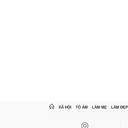
XÃ HỘI
TỔ ẤM
LÀM MẸ
LÀM ĐẸP