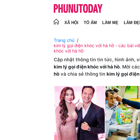
XÃ HỘI
TỔ ẤM
LÀM MẸ
LÀM ĐẸ
Trang chủ
kim lý gọi điện khóc với hà hồ - các bài viế
khóc với hà hồ
Cập nhật thông tin tin tức, hình ảnh, 
kim lý gọi điện khóc với hà hồ
. Mời cá
hồ
và chia sẻ thông tin
kim lý gọi điện