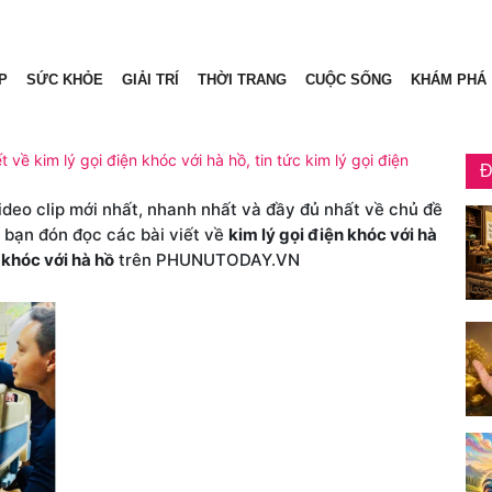
P
SỨC KHỎE
GIẢI TRÍ
THỜI TRANG
CUỘC SỐNG
KHÁM PHÁ
t về kim lý gọi điện khóc với hà hồ, tin tức kim lý gọi điện
Đ
video clip mới nhất, nhanh nhất và đầy đủ nhất về chủ đề
c bạn đón đọc các bài viết về
kim lý gọi điện khóc với hà
 khóc với hà hồ
trên PHUNUTODAY.VN