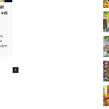
ất
 với
ện,
ủa
 bệnh
1