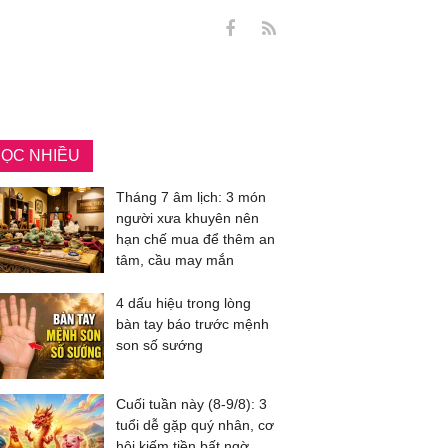
ỌC NHIỀU
Tháng 7 âm lịch: 3 món
người xưa khuyên nên
hạn chế mua để thêm an
tâm, cầu may mắn
4 dấu hiệu trong lòng
bàn tay báo trước mệnh
son số sướng
Cuối tuần này (8-9/8): 3
tuổi dễ gặp quý nhân, cơ
hội kiếm tiền bất ngờ