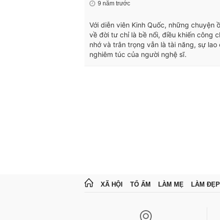
9 năm trước
Với diễn viên Kinh Quốc, những chuyện 
về đời tư chỉ là bề nổi, điều khiến công 
nhớ và trân trọng vẫn là tài năng, sự lao
nghiêm túc của người nghệ sĩ.
XÃ HỘI
TỔ ẤM
LÀM MẸ
LÀM ĐẸP