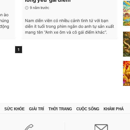
9 năm trước
ồn ào
chúng
Nam diễn viên có nhiều cảnh tình tứ với bạn
 động
diễn ít tuổi trong phim ngắn do anh tự sản xuất
mang tên “Anh xe ôm và cô gái điếm khác”.
1
SỨC KHỎE
GIẢI TRÍ
THỜI TRANG
CUỘC SỐNG
KHÁM PHÁ