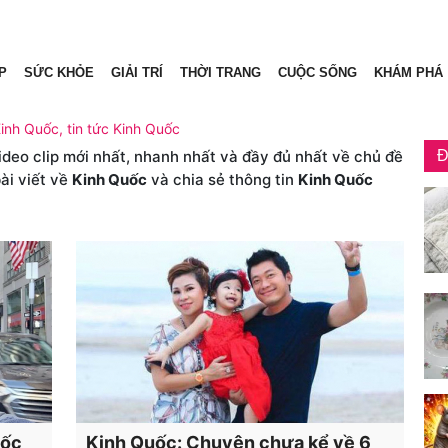
P
SỨC KHỎE
GIẢI TRÍ
THỜI TRANG
CUỘC SỐNG
KHÁM PHÁ
Kinh Quốc, tin tức Kinh Quốc
video clip mới nhất, nhanh nhất và đầy đủ nhất về chủ đề
Đ
ài viết về
Kinh Quốc
và chia sẻ thông tin
Kinh Quốc
uốc
Kinh Quốc: Chuyện chưa kể về 6