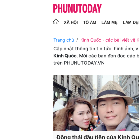
XÃ HỘI
TỔ ẤM
LÀM MẸ
LÀM ĐẸ
Trang chủ
Kinh Quốc - các bài viết về 
Cập nhật thông tin tin tức, hình ảnh, 
Kinh Quốc
. Mời các bạn đón đọc các b
trên PHUNUTODAY.VN
Động thái đầu tiên của Kinh Q