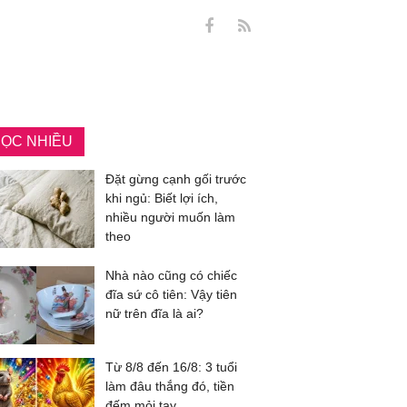
ỌC NHIỀU
Đặt gừng cạnh gối trước
khi ngủ: Biết lợi ích,
nhiều người muốn làm
theo
Nhà nào cũng có chiếc
đĩa sứ cô tiên: Vậy tiên
nữ trên đĩa là ai?
Từ 8/8 đến 16/8: 3 tuổi
làm đâu thắng đó, tiền
đếm mỏi tay