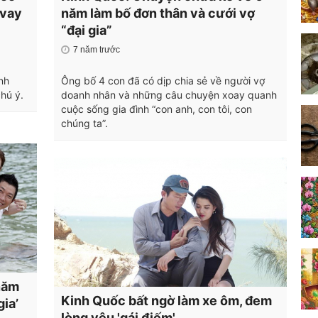
 vay
năm làm bố đơn thân và cưới vợ
“đại gia”
7 năm trước
nh
Ông bố 4 con đã có dịp chia sẻ về người vợ
hú ý.
doanh nhân và những câu chuyện xoay quanh
cuộc sống gia đình “con anh, con tôi, con
chúng ta”.
năm
Kinh Quốc bất ngờ làm xe ôm, đem
gia’
lòng yêu 'gái điếm'