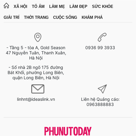
XÃ HỘI
TỔ ẤM
LÀM MẸ
LÀM ĐẸP
SỨC KHỎE
GIẢI TRÍ
THỜI TRANG
CUỘC SỐNG
KHÁM PHÁ
- Tầng 5 - tòa A, Gold Season
0936 99 3933
47 Nguyễn Tuân, Thanh Xuân,
Hà Nội
- Số nhà 2B ngõ 175 đường
Bát Khối, phường Long Biên,
quận Long Biên, Hà Nội
linhnt@ideaslink.vn
Liên hệ Quảng cáo:
0963888883