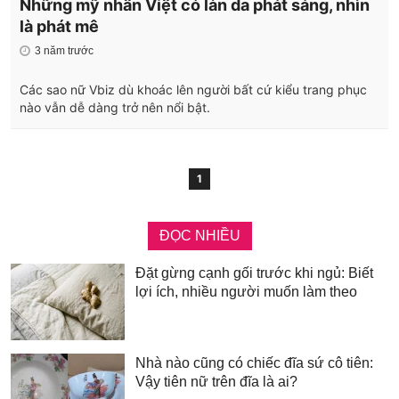
Những mỹ nhân Việt có làn da phát sáng, nhìn
là phát mê
3 năm trước
Các sao nữ Vbiz dù khoác lên người bất cứ kiểu trang phục
nào vẫn dễ dàng trở nên nổi bật.
1
ĐỌC NHIỀU
Đặt gừng cạnh gối trước khi ngủ: Biết
lợi ích, nhiều người muốn làm theo
Nhà nào cũng có chiếc đĩa sứ cô tiên:
Vậy tiên nữ trên đĩa là ai?