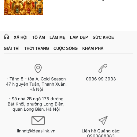
XÃ HỘI
TỔ ẤM
LÀM MẸ
LÀM ĐẸP
SỨC KHỎE
GIẢI TRÍ
THỜI TRANG
CUỘC SỐNG
KHÁM PHÁ
- Tầng 5 - tòa A, Gold Season
0936 99 3933
47 Nguyễn Tuân, Thanh Xuân,
Hà Nội
- Số nhà 2B ngõ 175 đường
Bát Khối, phường Long Biên,
quận Long Biên, Hà Nội
linhnt@ideaslink.vn
Liên hệ Quảng cáo:
0963888883