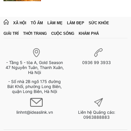
XÃ HỘI
TỔ ẤM
LÀM MẸ
LÀM ĐẸP
SỨC KHỎE
GIẢI TRÍ
THỜI TRANG
CUỘC SỐNG
KHÁM PHÁ
- Tầng 5 - tòa A, Gold Season
0936 99 3933
47 Nguyễn Tuân, Thanh Xuân,
Hà Nội
- Số nhà 2B ngõ 175 đường
Bát Khối, phường Long Biên,
quận Long Biên, Hà Nội
linhnt@ideaslink.vn
Liên hệ Quảng cáo:
0963888883