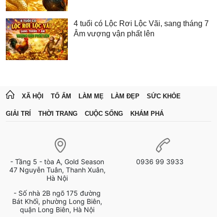
4 tuổi có Lộc Rơi Lộc Vãi, sang tháng 7
Âm vượng vận phất lên
XÃ HỘI
TỔ ẤM
LÀM MẸ
LÀM ĐẸP
SỨC KHỎE
GIẢI TRÍ
THỜI TRANG
CUỘC SỐNG
KHÁM PHÁ
- Tầng 5 - tòa A, Gold Season
0936 99 3933
47 Nguyễn Tuân, Thanh Xuân,
Hà Nội
- Số nhà 2B ngõ 175 đường
Bát Khối, phường Long Biên,
quận Long Biên, Hà Nội