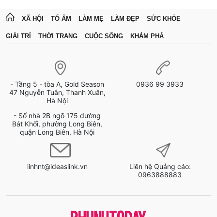
XÃ HỘI
TỔ ẤM
LÀM MẸ
LÀM ĐẸP
SỨC KHỎE
GIẢI TRÍ
THỜI TRANG
CUỘC SỐNG
KHÁM PHÁ
- Tầng 5 - tòa A, Gold Season
0936 99 3933
47 Nguyễn Tuân, Thanh Xuân,
Hà Nội
- Số nhà 2B ngõ 175 đường
Bát Khối, phường Long Biên,
quận Long Biên, Hà Nội
linhnt@ideaslink.vn
Liên hệ Quảng cáo:
0963888883