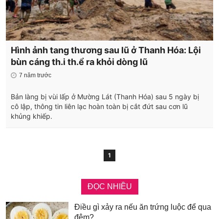
Hình ảnh tang thương sau lũ ở Thanh Hóa: Lội
bùn cáng th.i th.ể ra khỏi dòng lũ
7 năm trước
Bản làng bị vùi lấp ở Mường Lát (Thanh Hóa) sau 5 ngày bị
cô lập, thông tin liên lạc hoàn toàn bị cắt đứt sau cơn lũ
khủng khiếp.
1
ĐỌC NHIỀU
Điều gì xảy ra nếu ăn trứng luộc để qua
đêm?