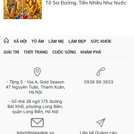
Tổ Soi Đường, Tiền Nhiều Như Nước
XÃ HỘI
TỔ ẤM
LÀM MẸ
LÀM ĐẸP
SỨC KHỎE
GIẢI TRÍ
THỜI TRANG
CUỘC SỐNG
KHÁM PHÁ
- Tầng 5 - tòa A, Gold Season
0936 99 3933
47 Nguyễn Tuân, Thanh Xuân,
Hà Nội
- Số nhà 2B ngõ 175 đường
Bát Khối, phường Long Biên,
quận Long Biên, Hà Nội
linhnt@ideaslink.vn
Liên hệ Quảng cáo: