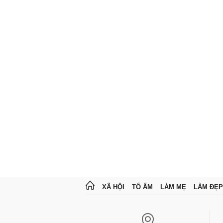
XÃ HỘI
TỔ ẤM
LÀM MẸ
LÀM ĐẸP