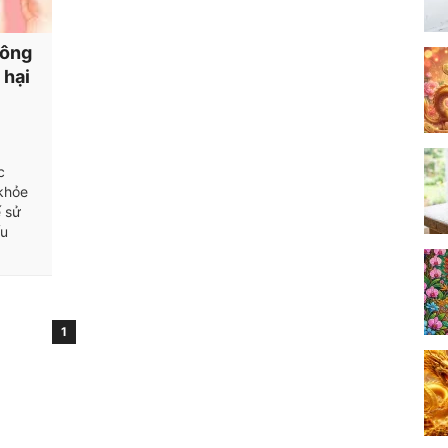
hông
 hại
c
 khỏe
 sử
ếu
1