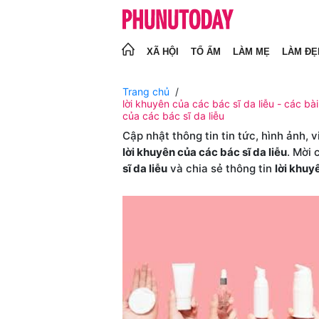
XÃ HỘI
TỔ ẤM
LÀM MẸ
LÀM ĐẸ
Trang chủ
lời khuyên của các bác sĩ da liễu - các bài
của các bác sĩ da liễu
Cập nhật thông tin tin tức, hình ảnh, 
lời khuyên của các bác sĩ da liễu
. Mời 
sĩ da liễu
và chia sẻ thông tin
lời khuy