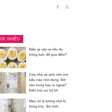
ỌC NHIỀU
Điều gì xảy ra nếu ăn
trứng luộc để qua đêm?
Cửa nhà vệ sinh nên mở
kiểu nào mới đúng: Mở
vào trong hay ra ngoài?
Kiến trúc sư trả lời
Mẹo xử lý tường nhà bị
bong tróc, ẩm mốc