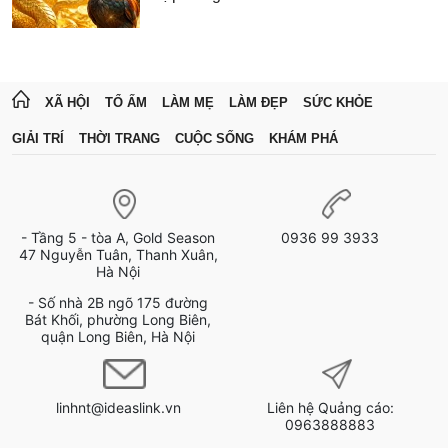
XÃ HỘI
TỔ ẤM
LÀM MẸ
LÀM ĐẸP
SỨC KHỎE
GIẢI TRÍ
THỜI TRANG
CUỘC SỐNG
KHÁM PHÁ
- Tầng 5 - tòa A, Gold Season
0936 99 3933
47 Nguyễn Tuân, Thanh Xuân,
Hà Nội
- Số nhà 2B ngõ 175 đường
Bát Khối, phường Long Biên,
quận Long Biên, Hà Nội
linhnt@ideaslink.vn
Liên hệ Quảng cáo:
0963888883