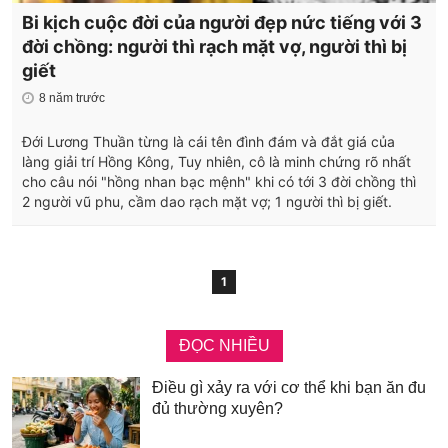
Bi kịch cuộc đời của người đẹp nức tiếng với 3
đời chồng: người thì rạch mặt vợ, người thì bị
giết
8 năm trước
Đới Lương Thuần từng là cái tên đình đám và đắt giá của
làng giải trí Hồng Kông, Tuy nhiên, cô là minh chứng rõ nhất
cho câu nói "hồng nhan bạc mệnh" khi có tới 3 đời chồng thì
2 người vũ phu, cầm dao rạch mặt vợ; 1 người thì bị giết.
1
ĐỌC NHIỀU
Điều gì xảy ra với cơ thể khi bạn ăn đu
đủ thường xuyên?