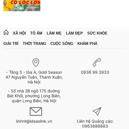
XÃ HỘI
TỔ ẤM
LÀM MẸ
LÀM ĐẸP
SỨC KHỎE
GIẢI TRÍ
THỜI TRANG
CUỘC SỐNG
KHÁM PHÁ
- Tầng 5 - tòa A, Gold Season
0936 99 3933
47 Nguyễn Tuân, Thanh Xuân,
Hà Nội
- Số nhà 2B ngõ 175 đường
Bát Khối, phường Long Biên,
quận Long Biên, Hà Nội
linhnt@ideaslink.vn
Liên hệ Quảng cáo:
0963888883