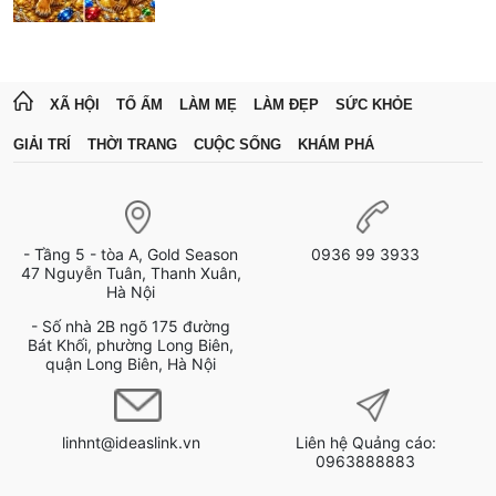
XÃ HỘI
TỔ ẤM
LÀM MẸ
LÀM ĐẸP
SỨC KHỎE
GIẢI TRÍ
THỜI TRANG
CUỘC SỐNG
KHÁM PHÁ
- Tầng 5 - tòa A, Gold Season
0936 99 3933
47 Nguyễn Tuân, Thanh Xuân,
Hà Nội
- Số nhà 2B ngõ 175 đường
Bát Khối, phường Long Biên,
quận Long Biên, Hà Nội
linhnt@ideaslink.vn
Liên hệ Quảng cáo:
0963888883