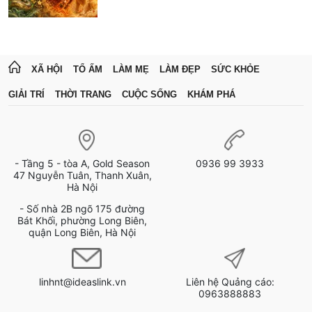
XÃ HỘI
TỔ ẤM
LÀM MẸ
LÀM ĐẸP
SỨC KHỎE
GIẢI TRÍ
THỜI TRANG
CUỘC SỐNG
KHÁM PHÁ
- Tầng 5 - tòa A, Gold Season
0936 99 3933
47 Nguyễn Tuân, Thanh Xuân,
Hà Nội
- Số nhà 2B ngõ 175 đường
Bát Khối, phường Long Biên,
quận Long Biên, Hà Nội
linhnt@ideaslink.vn
Liên hệ Quảng cáo:
0963888883