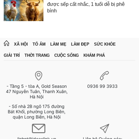
được sếp cất nhắc, 1 tuổi dễ bị phê
bình
XÃ HỘI
TỔ ẤM
LÀM MẸ
LÀM ĐẸP
SỨC KHỎE
GIẢI TRÍ
THỜI TRANG
CUỘC SỐNG
KHÁM PHÁ
- Tầng 5 - tòa A, Gold Season
0936 99 3933
47 Nguyễn Tuân, Thanh Xuân,
Hà Nội
- Số nhà 2B ngõ 175 đường
Bát Khối, phường Long Biên,
quận Long Biên, Hà Nội
linhnt@ideaslink.vn
Liên hệ Quảng cáo: