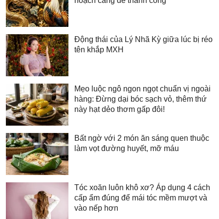
hoạch càng dễ thành công
Động thái của Lý Nhã Kỳ giữa lúc bị réo
tên khắp MXH
Mẹo luộc ngô ngon ngọt chuẩn vị ngoài
hàng: Đừng dại bóc sạch vỏ, thêm thứ
này hạt dẻo thơm gấp đôi!
Bất ngờ với 2 món ăn sáng quen thuộc
làm vọt đường huyết, mỡ máu
Tóc xoăn luôn khô xơ? Áp dụng 4 cách
cấp ẩm đúng để mái tóc mềm mượt và
vào nếp hơn