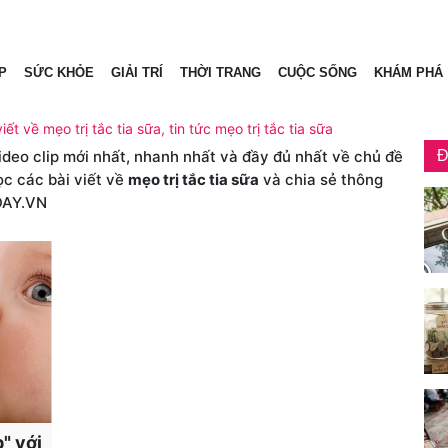
P
SỨC KHỎE
GIẢI TRÍ
THỜI TRANG
CUỘC SỐNG
KHÁM PHÁ
iết về mẹo trị tắc tia sữa, tin tức mẹo trị tắc tia sữa
video clip mới nhất, nhanh nhất và đầy đủ nhất về chủ đề
Đ
ọc các bài viết về
mẹo trị tắc tia sữa
và chia sẻ thông
DAY.VN
" với