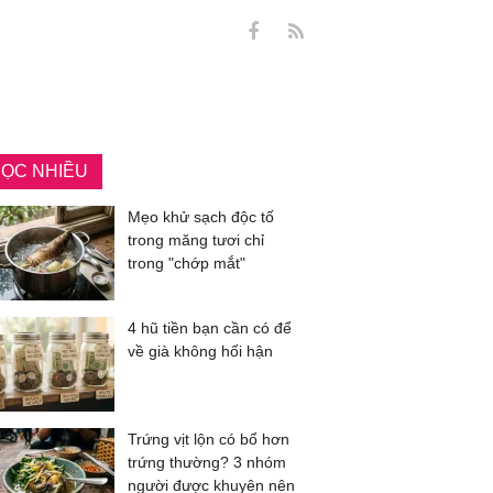
ỌC NHIỀU
Mẹo khử sạch độc tố
trong măng tươi chỉ
trong "chớp mắt"
4 hũ tiền bạn cần có để
về già không hối hận
Trứng vịt lộn có bổ hơn
trứng thường? 3 nhóm
người được khuyên nên