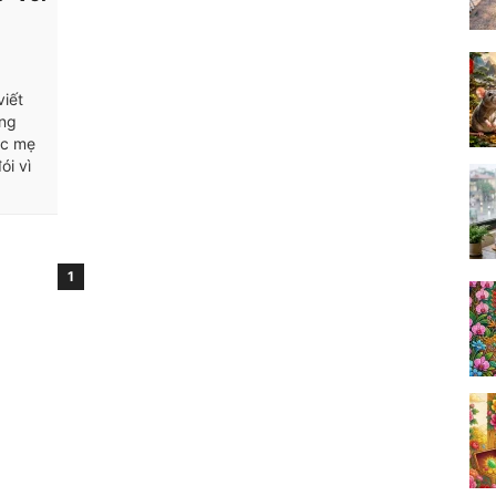
viết
ùng
ác mẹ
ói vì
1