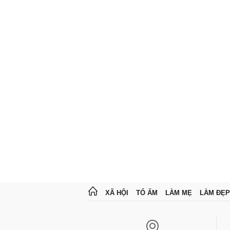
XÃ HỘI
TỔ ẤM
LÀM MẸ
LÀM ĐẸP