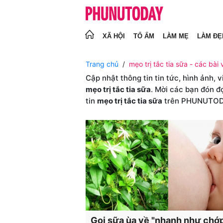
XÃ HỘI
TỔ ẤM
LÀM MẸ
LÀM ĐẸ
Trang chủ
mẹo trị tắc tia sữa - các bài v
Cập nhật thông tin tin tức, hình ảnh, 
mẹo trị tắc tia sữa
. Mời các bạn đón đ
tin
mẹo trị tắc tia sữa
trên PHUNUTO
Gọi sữa ùa về "nhanh như chớp