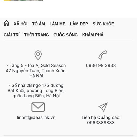
XÃ HỘI
TỔ ẤM
LÀM MẸ
LÀM ĐẸP
SỨC KHỎE
GIẢI TRÍ
THỜI TRANG
CUỘC SỐNG
KHÁM PHÁ
- Tầng 5 - tòa A, Gold Season
0936 99 3933
47 Nguyễn Tuân, Thanh Xuân,
Hà Nội
- Số nhà 2B ngõ 175 đường
Bát Khối, phường Long Biên,
quận Long Biên, Hà Nội
linhnt@ideaslink.vn
Liên hệ Quảng cáo:
0963888883