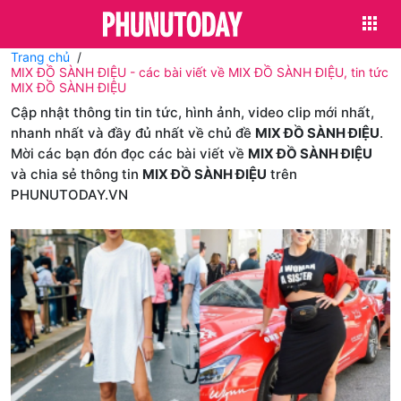
Trang chủ
MIX ĐỒ SÀNH ĐIỆU - các bài viết về MIX ĐỒ SÀNH ĐIỆU, tin tức
MIX ĐỒ SÀNH ĐIỆU
Cập nhật thông tin tin tức, hình ảnh, video clip mới nhất,
nhanh nhất và đầy đủ nhất về chủ đề
MIX ĐỒ SÀNH ĐIỆU
.
Mời các bạn đón đọc các bài viết về
MIX ĐỒ SÀNH ĐIỆU
và chia sẻ thông tin
MIX ĐỒ SÀNH ĐIỆU
trên
PHUNUTODAY.VN