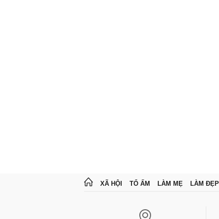
XÃ HỘI
TỔ ẤM
LÀM MẸ
LÀM ĐẸP