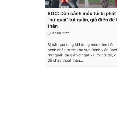
SỐC: Dàn cảnh móc túi bị phát 
"nữ quái" tụt quần, giả điên để
thân
9 năm trước
Bị bắt quả tang khi đang móc trộm tiền 
bệnh nhân trước khu vực Bệnh viện Bạch
"nữ quái" đã giả vờ ngất xỉu rồi cởi đồ, g
để chạy thoát thân...