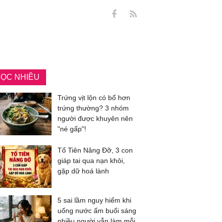
ỌC NHIỀU
Trứng vịt lộn có bổ hơn
trứng thường? 3 nhóm
người được khuyên nên
"né gấp"!
Tổ Tiên Nâng Đỡ, 3 con
giáp tai qua nạn khỏi,
gặp dữ hoá lành
5 sai lầm nguy hiểm khi
uống nước ấm buổi sáng
nhiều người vẫn làm mỗi