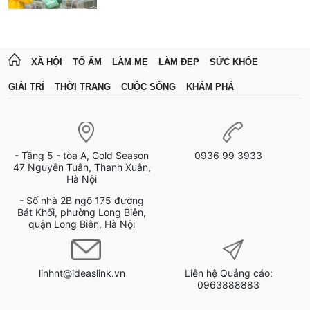
XÃ HỘI
TỔ ẤM
LÀM MẸ
LÀM ĐẸP
SỨC KHỎE
GIẢI TRÍ
THỜI TRANG
CUỘC SỐNG
KHÁM PHÁ
- Tầng 5 - tòa A, Gold Season
0936 99 3933
47 Nguyễn Tuân, Thanh Xuân,
Hà Nội
- Số nhà 2B ngõ 175 đường
Bát Khối, phường Long Biên,
quận Long Biên, Hà Nội
linhnt@ideaslink.vn
Liên hệ Quảng cáo:
0963888883