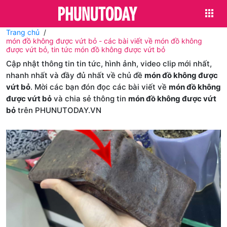
Trang chủ
món đồ không được vứt bỏ - các bài viết về món đồ không
được vứt bỏ, tin tức món đồ không được vứt bỏ
Cập nhật thông tin tin tức, hình ảnh, video clip mới nhất,
nhanh nhất và đầy đủ nhất về chủ đề
món đồ không được
vứt bỏ
. Mời các bạn đón đọc các bài viết về
món đồ không
được vứt bỏ
và chia sẻ thông tin
món đồ không được vứt
bỏ
trên PHUNUTODAY.VN