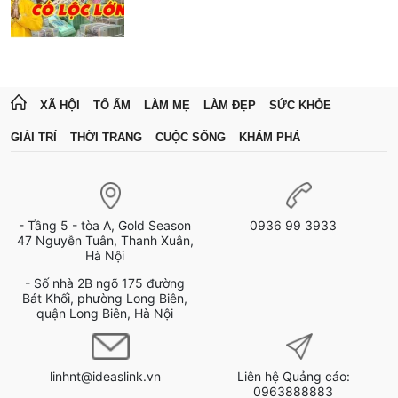
XÃ HỘI
TỔ ẤM
LÀM MẸ
LÀM ĐẸP
SỨC KHỎE
GIẢI TRÍ
THỜI TRANG
CUỘC SỐNG
KHÁM PHÁ
- Tầng 5 - tòa A, Gold Season
0936 99 3933
47 Nguyễn Tuân, Thanh Xuân,
Hà Nội
- Số nhà 2B ngõ 175 đường
Bát Khối, phường Long Biên,
quận Long Biên, Hà Nội
linhnt@ideaslink.vn
Liên hệ Quảng cáo:
0963888883