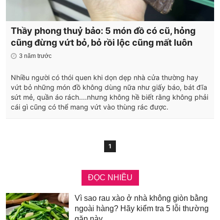
Thầy phong thuỷ bảo: 5 món đồ có cũ, hỏng
cũng đừng vứt bỏ, bỏ rồi lộc cũng mất luôn
3 năm trước
Nhiều người có thói quen khi dọn dẹp nhà cửa thường hay
vứt bỏ những món đồ không dùng nữa như giấy báo, bát đĩa
sứt mẻ, quần áo rách....nhưng không hề biết rằng không phải
cái gì cũng có thể mang vứt vào thùng rác được.
1
ĐỌC NHIỀU
Vì sao rau xào ở nhà không giòn bằng
ngoài hàng? Hãy kiểm tra 5 lỗi thường
gặp này