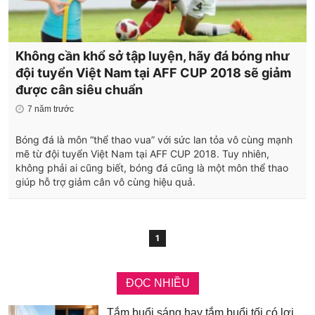
Không cần khổ sở tập luyện, hãy đá bóng như
đội tuyển Việt Nam tại AFF CUP 2018 sẽ giảm
được cân siêu chuẩn
7 năm trước
Bóng đá là môn “thể thao vua” với sức lan tỏa vô cùng mạnh
mẽ từ đội tuyển Việt Nam tại AFF CUP 2018. Tuy nhiên,
không phải ai cũng biết, bóng đá cũng là một môn thể thao
giúp hỗ trợ giảm cân vô cùng hiệu quả.
1
ĐỌC NHIỀU
Tắm buổi sáng hay tắm buổi tối có lợi