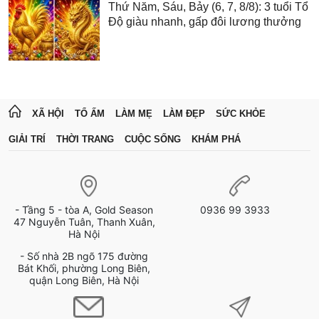
Thứ Năm, Sáu, Bảy (6, 7, 8/8): 3 tuổi Tổ
Độ giàu nhanh, gấp đôi lương thưởng
XÃ HỘI
TỔ ẤM
LÀM MẸ
LÀM ĐẸP
SỨC KHỎE
GIẢI TRÍ
THỜI TRANG
CUỘC SỐNG
KHÁM PHÁ
- Tầng 5 - tòa A, Gold Season
0936 99 3933
47 Nguyễn Tuân, Thanh Xuân,
Hà Nội
- Số nhà 2B ngõ 175 đường
Bát Khối, phường Long Biên,
quận Long Biên, Hà Nội