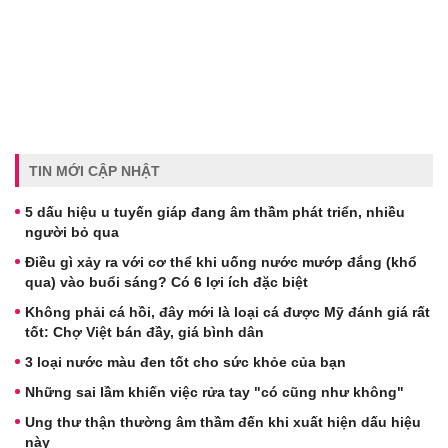
TIN MỚI CẬP NHẬT
5 dấu hiệu u tuyến giáp đang âm thầm phát triển, nhiều
người bỏ qua
Điều gì xảy ra với cơ thể khi uống nước mướp đắng (khổ
qua) vào buổi sáng? Có 6 lợi ích đặc biệt
Không phải cá hồi, đây mới là loại cá được Mỹ đánh giá rất
tốt: Chợ Việt bán đầy, giá bình dân
3 loại nước màu đen tốt cho sức khỏe của bạn
Những sai lầm khiến việc rửa tay "có cũng như không"
Ung thư thận thường âm thầm đến khi xuất hiện dấu hiệu
này