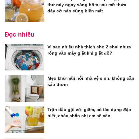
thứ này ngay sáng hôm sau mỡ thừa
dày cỡ nào cũng biến mất
Đọc nhiều
Vì sao nhiều nhà thích cho 2 chai nhựa
rỗng vào máy giặt khi giặt đồ?
Mẹo khử mùi hôi nhà vệ sinh, không cần
sáp thơm
Trộn dầu gội với giấm, có tác dụng đặc
biệt, chắc chắn chị em sẽ cần