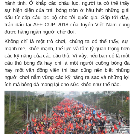
hành tinh. Ở khắp các châu lục, người ta có thể thấy
sự hiện diện của trái bóng tròn ở hầu hết những giải
đấu từ cấp câu lạc bộ cho tới quốc gia. Sắp tới đây,
trận đấu tại AFF CUP 2018 của tuyển Việt Nam cũng
được hàng ngàn người chờ đợi.
Không chỉ là một trò chơi, chúng ta có thể thấy, sự
mạnh mẽ, khỏe mạnh, thể lực và tâm lý quan trọng hơn
các kỹ năng của các cầu thủ. Vì vậy, nếu bạn có là một
cầu thủ bóng đá hay chỉ là một người cuồng bóng đá
hay một vận động viên thì bạn cũng nên biết những
người chơi nắm vững các kỹ năng ra sao và những lợi
ích mà bóng đá mang lại cho sức khỏe như thế nào.