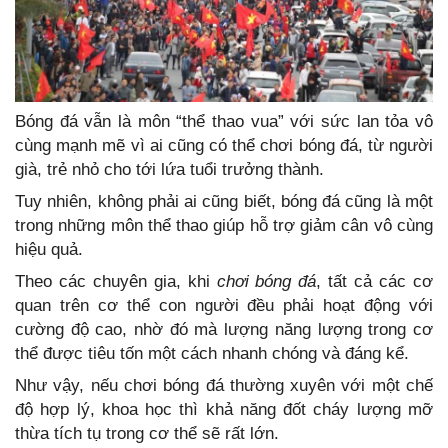
Bóng đá vẫn là môn “thể thao vua” với sức lan tỏa vô
cùng mạnh mẽ vì ai cũng có thể chơi bóng đá, từ người
già, trẻ nhỏ cho tới lứa tuổi trưởng thành.
Tuy nhiên, không phải ai cũng biết, bóng đá cũng là một
trong những môn thể thao giúp hỗ trợ giảm cân vô cùng
hiệu quả.
Theo các chuyên gia, khi
chơi bóng đá
, tất cả các cơ
quan trên cơ thể con người đều phải hoạt động với
cường độ cao, nhờ đó mà lượng năng lượng trong cơ
thể được tiêu tốn một cách nhanh chóng và đáng kể.
Như vậy, nếu chơi bóng đá thường xuyên với một chế
độ hợp lý, khoa học thì khả năng đốt cháy lượng mỡ
thừa tích tụ trong cơ thể sẽ rất lớn.