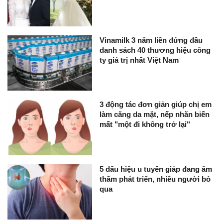
Vinamilk 3 năm liền đứng đầu
danh sách 40 thương hiệu công
ty giá trị nhất Việt Nam
3 động tác đơn giản giúp chị em
làm căng da mặt, nếp nhăn biến
mất "một đi không trở lại"
5 dấu hiệu u tuyến giáp đang âm
thầm phát triển, nhiều người bỏ
qua