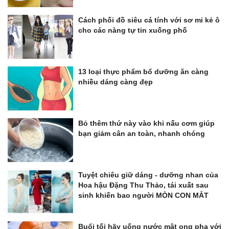
Cách phối đồ siêu cá tính với sơ mi kẻ ô
cho các nàng tự tin xuống phố
13 loại thực phẩm bổ dưỡng ăn càng
nhiều dáng càng đẹp
Bỏ thêm thứ này vào khi nấu cơm giúp
bạn giảm cân an toàn, nhanh chóng
Tuyệt chiêu giữ dáng - dưỡng nhan của
Hoa hậu Đặng Thu Thảo, tái xuất sau
sinh khiến bao người MÒN CON MẮT
Buổi tối hãy uống nước mật ong pha với