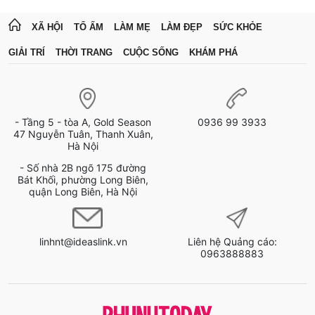
XÃ HỘI
TỔ ẤM
LÀM MẸ
LÀM ĐẸP
SỨC KHỎE
GIẢI TRÍ
THỜI TRANG
CUỘC SỐNG
KHÁM PHÁ
- Tầng 5 - tòa A, Gold Season
0936 99 3933
47 Nguyễn Tuân, Thanh Xuân,
Hà Nội
- Số nhà 2B ngõ 175 đường
Bát Khối, phường Long Biên,
quận Long Biên, Hà Nội
linhnt@ideaslink.vn
Liên hệ Quảng cáo:
0963888883