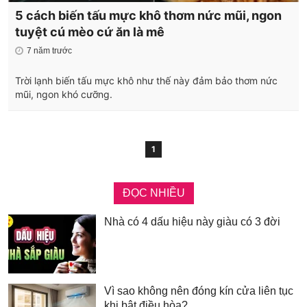
5 cách biến tấu mực khô thơm nức mũi, ngon
tuyệt cú mèo cứ ăn là mê
7 năm trước
Trời lạnh biến tấu mực khô như thế này đảm bảo thơm nức
mũi, ngon khó cưỡng.
1
ĐỌC NHIỀU
Nhà có 4 dấu hiệu này giàu có 3 đời
Vì sao không nên đóng kín cửa liên tục
khi bật điều hòa?