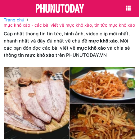
Trang chủ
mực khô xào - các bài viết về mực khô xào, tin tức mực khô xào
Cập nhật thông tin tin tức, hình ảnh, video clip mới nhất,
nhanh nhất và đầy đủ nhất về chủ đề
mực khô xào
. Mời
các bạn đón đọc các bài viết về
mực khô xào
và chia sẻ
thông tin
mực khô xào
trên PHUNUTODAY.VN