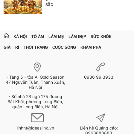
sắc
XÃ HỘI
TỔ ẤM
LÀM MẸ
LÀM ĐẸP
SỨC KHỎE
GIẢI TRÍ
THỜI TRANG
CUỘC SỐNG
KHÁM PHÁ
- Tầng 5 - tòa A, Gold Season
0936 99 3933
47 Nguyễn Tuân, Thanh Xuân,
Hà Nội
- Số nhà 2B ngõ 175 đường
Bát Khối, phường Long Biên,
quận Long Biên, Hà Nội
linhnt@ideaslink.vn
Liên hệ Quảng cáo:
0963888883