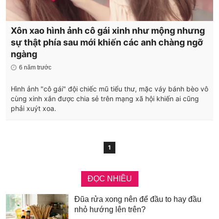
Xôn xao hình ảnh cô gái xinh như mộng nhưng
sự thật phía sau mới khiến các anh chàng ngỡ
ngàng
6 năm trước
Hình ảnh "cô gái" đội chiếc mũ tiểu thư, mặc váy bánh bèo vô
cùng xinh xắn được chia sẻ trên mạng xã hội khiến ai cũng
phải xuýt xoa.
1
ĐỌC NHIỀU
Đũa rửa xong nên để đầu to hay đầu
nhỏ hướng lên trên?