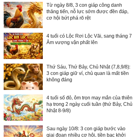
Từ ngày 8/8, 3 con giáp công danh
thăng tiến, nỗ lực sớm được đền đáp,
cơ hội bứt phá rõ rệt
4 tuổi có Lộc Rơi Lộc Vãi, sang tháng 7
Âm vượng vận phất lên
Thứ Sáu, Thứ Bảy, Chủ Nhật (7,8,9/8):
3 con giáp giữ ví, chủ quan là mất tiền
không đáng
4 tuổi số đỏ, ôm trọn may mắn của thiên
hạ trong 2 ngày cuối tuần (thứ Bảy, Chủ
Nhật 8-9/8)
Sau ngày 10/8: 3 con giáp bước vào
giai đoạn nhiều cơ hội, tiền bạc khởi