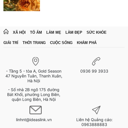
XÃ HỘI
TỔ ẤM
LÀM MẸ
LÀM ĐẸP
SỨC KHỎE
GIẢI TRÍ
THỜI TRANG
CUỘC SỐNG
KHÁM PHÁ
- Tầng 5 - tòa A, Gold Season
0936 99 3933
47 Nguyễn Tuân, Thanh Xuân,
Hà Nội
- Số nhà 2B ngõ 175 đường
Bát Khối, phường Long Biên,
quận Long Biên, Hà Nội
linhnt@ideaslink.vn
Liên hệ Quảng cáo:
0963888883