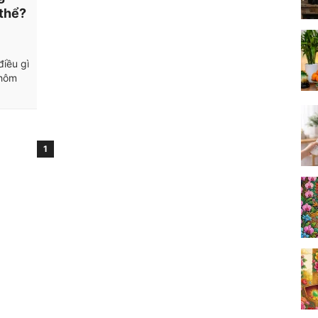
 thể?
điều gì
 hôm
1