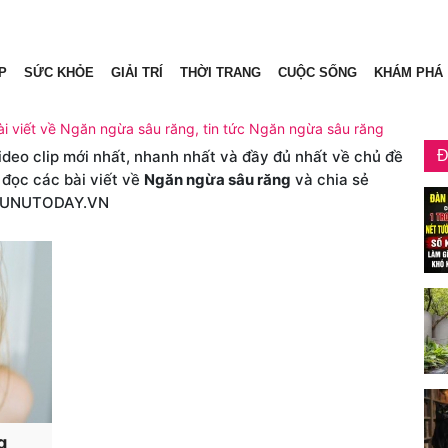
P
SỨC KHỎE
GIẢI TRÍ
THỜI TRANG
CUỘC SỐNG
KHÁM PHÁ
i viết về Ngăn ngừa sâu răng, tin tức Ngăn ngừa sâu răng
video clip mới nhất, nhanh nhất và đầy đủ nhất về chủ đề
Đ
 đọc các bài viết về
Ngăn ngừa sâu răng
và chia sẻ
HUNUTODAY.VN
g