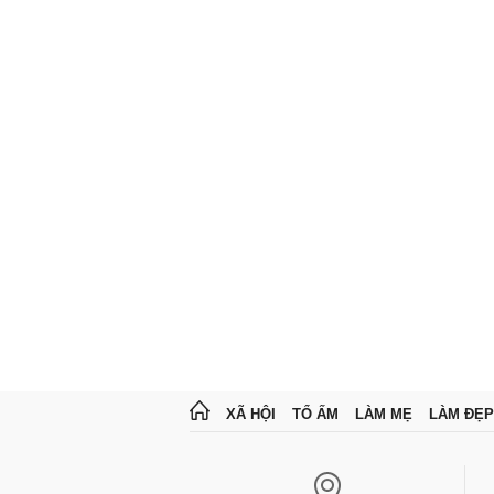
XÃ HỘI
TỔ ẤM
LÀM MẸ
LÀM ĐẸP