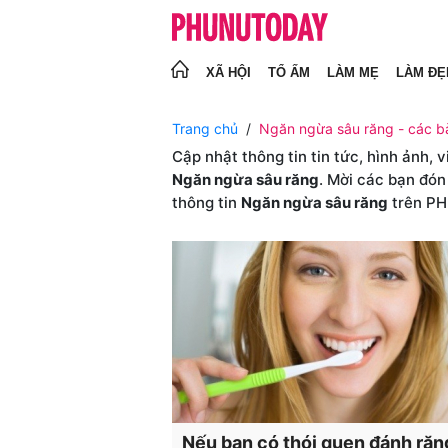
XÃ HỘI
TỔ ẤM
LÀM MẸ
LÀM ĐẸ
Trang chủ
Ngăn ngừa sâu răng - các bà
Cập nhật thông tin tin tức, hình ảnh, 
Ngăn ngừa sâu răng
. Mời các bạn đón
thông tin
Ngăn ngừa sâu răng
trên P
Nếu bạn có thói quen đánh răn