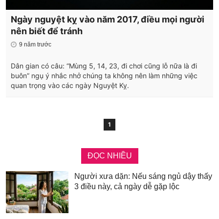
Ngày nguyệt kỵ vào năm 2017, điều mọi người
nên biết để tránh
9 năm trước
Dân gian có câu: “Mùng 5, 14, 23, đi chơi cũng lỗ nữa là đi
buôn” ngụ ý nhắc nhở chúng ta không nên làm những việc
quan trọng vào các ngày Nguyệt Kỵ.
1
ĐỌC NHIỀU
Người xưa dặn: Nếu sáng ngủ dậy thấy
3 điều này, cả ngày dễ gặp lộc