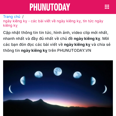
Trang chủ
ngày kiêng kỵ - các bài viết về ngày kiêng kỵ, tin tức ngày
kiêng kỵ
Cập nhật thông tin tin tức, hình ảnh, video clip mới nhất,
nhanh nhất và đầy đủ nhất về chủ đề
ngày kiêng kỵ
. Mời
các bạn đón đọc các bài viết về
ngày kiêng kỵ
và chia sẻ
thông tin
ngày kiêng kỵ
trên PHUNUTODAY.VN